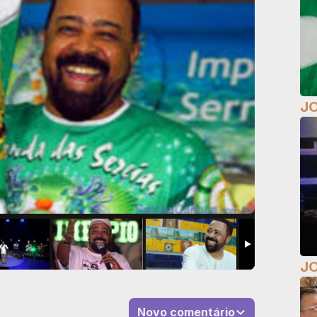
J
J
Novo comentário