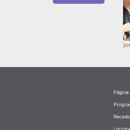
jo
Página 
Progr
Recado
Locuto