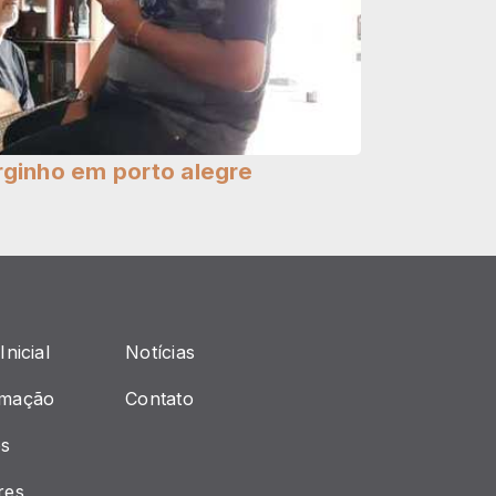
rginho em porto alegre
Inicial
Notícias
amação
Contato
s
res