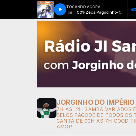
TOCANDO AGORA
001-Zeca Pagodinho-Ogum
001-Zeca Pagodinho-Ogum
JORGINHO DO IMPÉRIO
7H AS 12H SAMBA VARIADOS E
BELOS PAGODE DE TODOS OS T
CANTA DE 00H AS 7H GOOD T
AMOR