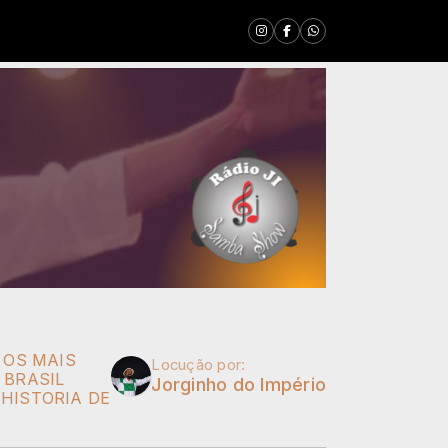
 OS MAIS
Locução por:
 BRASIL
Jorginho do Império
HISTORIA DE