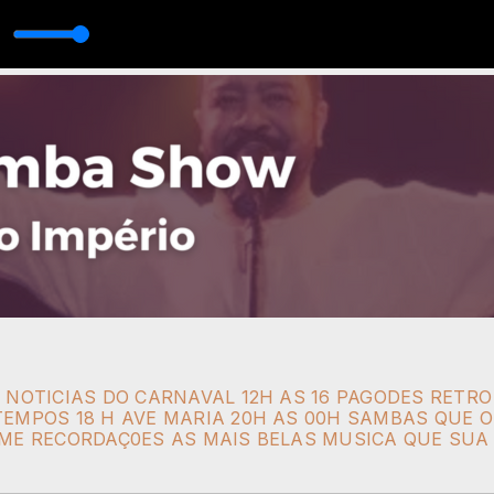
 NOTICIAS DO CARNAVAL 12H AS 16 PAGODES RETRO
EMPOS 18 H AVE MARIA 20H AS 00H SAMBAS QUE O
IME RECORDAÇ0ES AS MAIS BELAS MUSICA QUE SUA 