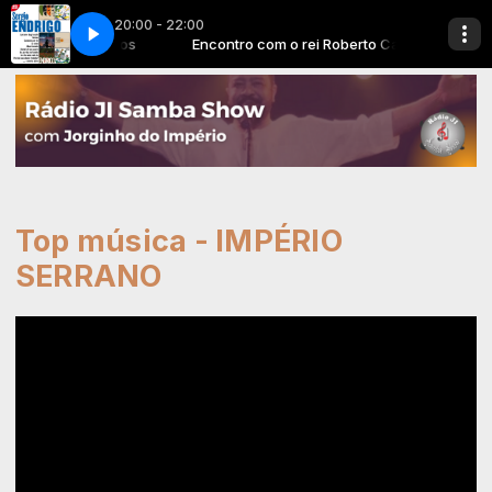
20:00 - 22:00
 rei Roberto Carlos
 per te
canzone per te
Encontro com o rei Roberto Carlos
Top música - IMPÉRIO
SERRANO